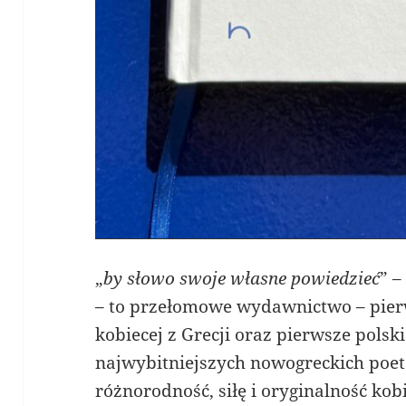
„
by słowo swoje własne powiedzieć
” –
– to przełomowe wydawnictwo – pierw
kobiecej z Grecji oraz pierwsze polsk
najwybitniejszych nowogreckich poet
różnorodność, siłę i oryginalność kob