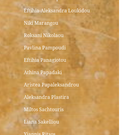
Eftihia-Aleksandra Loukidou
Niki Marangou
Roksani Nikolaou
Pavlina Pampoudi
Eftihia Panagiotou
Athina Papadaki
Aristea Papaleksandrou
Aleksandra Plastira
Miltos Sachtouris
Liana Sakelliou
Yiannis Ritsos