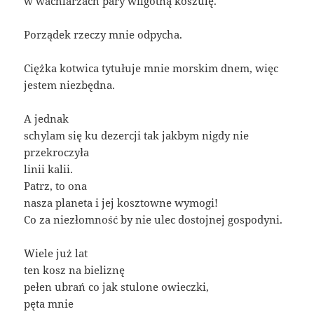
w wachlarzach pary wilgotną koszulę.
Porządek rzeczy mnie odpycha.
Ciężka kotwica tytułuje mnie morskim dnem, więc
jestem niezbędna.
A jednak
schylam się ku dezercji tak jakbym nigdy nie
przekroczyła
linii kalii.
Patrz, to ona
nasza planeta i jej kosztowne wymogi!
Co za niezłomność by nie ulec dostojnej gospodyni.
Wiele już lat
ten kosz na bieliznę
pełen ubrań co jak stulone owieczki,
pęta mnie