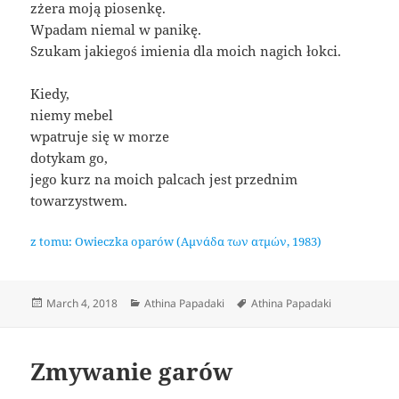
zżera moją piosenkę.
Wpadam niemal w panikę.
Szukam jakiegoś imienia dla moich nagich łokci.
Kiedy,
niemy mebel
wpatruje się w morze
dotykam go,
jego kurz na moich palcach jest przednim
towarzystwem.
z tomu: Owieczka oparów (Αμνάδα των ατμών, 1983)
Posted
Categories
Tags
March 4, 2018
Athina Papadaki
Athina Papadaki
on
Zmywanie garów