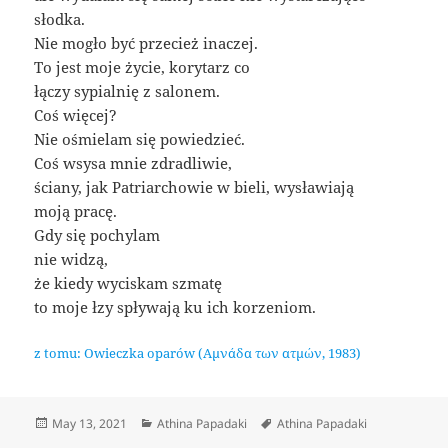
słodka.
Nie mogło być przecież inaczej.
To jest moje życie, korytarz co
łączy sypialnię z salonem.
Coś więcej?
Nie ośmielam się powiedzieć.
Coś wsysa mnie zdradliwie,
ściany, jak Patriarchowie w bieli, wysławiają
moją pracę.
Gdy się pochylam
nie widzą,
że kiedy wyciskam szmatę
to moje łzy spływają ku ich korzeniom.
z tomu: Owieczka oparów (Αμνάδα των ατμών, 1983)
Posted
Categories
Tags
May 13, 2021
Athina Papadaki
Athina Papadaki
on