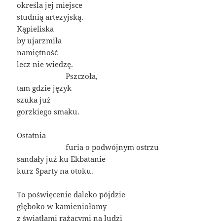
określa jej miejsce
studnią artezyjską.
Kąpieliska
by ujarzmiła
namiętność
lecz nie wiedzę.
——————-
Pszczoła,
tam gdzie język
szuka już
gorzkiego smaku.
Ostatnia
——————-
furia o podwójnym ostrzu
sandały już ku Ekbatanie
kurz Sparty na otoku.
To poświęcenie daleko pójdzie
głęboko w kamieniołomy
z światłami rażącymi na ludzi