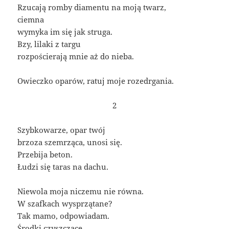
Rzucają romby diamentu na moją twarz,
ciemna
wymyka im się jak struga.
Bzy, lilaki z targu
rozpościerają mnie aż do nieba.
Owieczko oparów, ratuj moje rozedrgania.
2
Szybkowarze, opar twój
brzoza szemrząca, unosi się.
Przebija beton.
Łudzi się taras na dachu.
Niewola moja niczemu nie równa.
W szafkach wysprzątane?
Tak mamo, odpowiadam.
Środki czyszczące