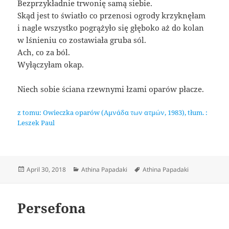
Bezprzykładnie trwonię samą siebie.
Skąd jest to światło co przenosi ogrody krzyknęłam
i nagle wszystko pogrążyło się głęboko aż do kolan
w lśnieniu co zostawiała gruba sól.
Ach, co za ból.
Wyłączyłam okap.
Niech sobie ściana rzewnymi łzami oparów płacze.
z tomu: Owieczka oparów (Αμνάδα των ατμών, 1983), tłum. :
Leszek Paul
Posted
Categories
Tags
April 30, 2018
Athina Papadaki
Athina Papadaki
on
Persefona