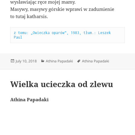
wysławiając ręce mojej mamy.
Masywy, masywy górskie wprawi w zadumienie
to tutaj katharsis.
z tomu: „Owieczka oparów”, 1983, tłum.: Leszek 
Paul
Posted
Categories
Tags
July 10, 2018
Athina Papadaki
Athina Papadaki
on
Wielka ucieczka od zlewu
Athina Papadaki