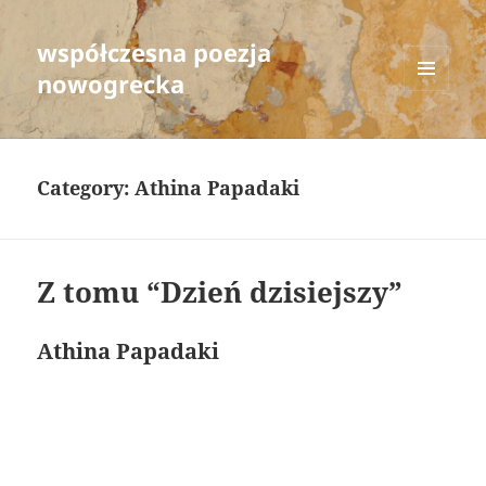
współczesna poezja
nowogrecka
MENU
AND
WIDGETS
Category:
Athina Papadaki
Z tomu “Dzień dzisiejszy”
Athina Papadaki