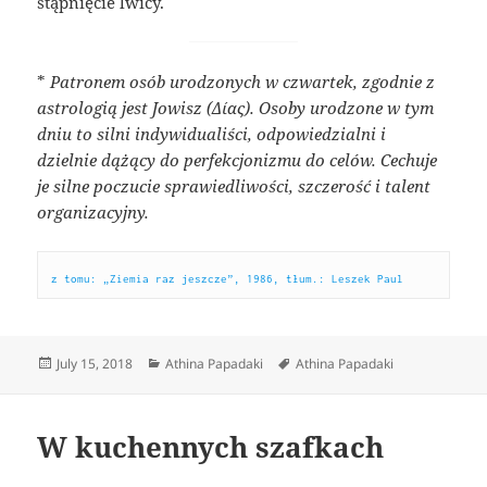
stąpnięcie lwicy.
*
Patronem osób urodzonych w czwartek, zgodnie z
astrologią jest Jowisz (Δίας). Osoby urodzone w tym
dniu to silni indywidualiści, odpowiedzialni i
dzielnie dążący do perfekcjonizmu do celów. Cechuje
je silne poczucie sprawiedliwości, szczerość i talent
organizacyjny.
z tomu: „Ziemia raz jeszcze”, 1986, tłum.: Leszek Paul
Posted
Categories
Tags
July 15, 2018
Athina Papadaki
Athina Papadaki
on
W kuchennych szafkach