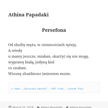
Athina Papadaki
Persefona
Od służby męża, w ciemnościach tężeję.
A wtedy
u mamy jeszcze, miałam, skarżyć się nie mogę,
wyprawę białą, jedyną biel
co znałam.
Wiosnę zhańbiono imieniem moim.
z tomu: „Owieczka oparów”, 1983 tłum.: Leszek Paul
Posted
Categories
Tags
March 25, 2018
Athina Papadaki
Athina Papadaki