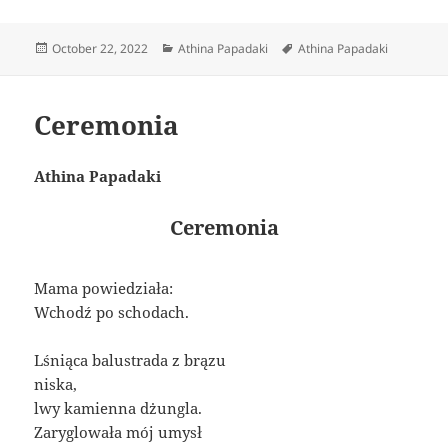
Posted
Categories
Tags
October 22, 2022
Athina Papadaki
Athina Papadaki
on
Ceremonia
Athina Papadaki
Ceremonia
Mama powiedziała:
Wchodź po schodach.
Lśniąca balustrada z brązu
niska,
lwy kamienna dżungla.
Zaryglowała mój umysł