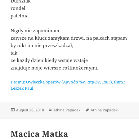
Durszlak
rondel
patelnia.
Nigdy nie zapominam
zawsze na klucz zamykam drzwi, na palcach stąpam
by nikt im nie przeszkadzał,
tak
że każdy dzień kiedy wstaje wstaje
znajduje moje wiersze roślinożernymi.
z tomu: Owieczka oparów (Αμνάδα των ατμών, 1983), tłum.:
Leszek Paul
Posted
Categories
Tags
August 28, 2018
Athina Papadaki
Athina Papadaki
on
Macica Matka