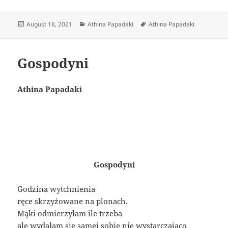
Posted
Categories
Tags
August 18, 2021
Athina Papadaki
Athina Papadaki
on
Gospodyni
Athina Papadaki
Gospodyni
Godzina wytchnienia
ręce skrzyżowane na plonach.
Mąki odmierzyłam ile trzeba
ale wydałam się samej sobie nie wystarczająco