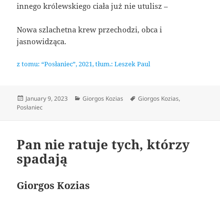
innego królewskiego ciała już nie utulisz –
Nowa szlachetna krew przechodzi, obca i
jasnowidząca.
z tomu: “Posłaniec”, 2021, tłum.: Leszek Paul
Posted
Categories
Tags
January 9, 2023
Giorgos Kozias
Giorgos Kozias
,
on
Posłaniec
Pan nie ratuje tych, którzy
spadają
Giorgos Kozias