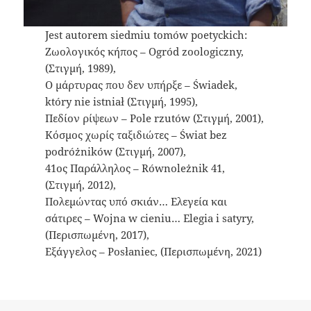
Jest autorem siedmiu tomów poetyckich:
Ζωολογικός κήπος – Ogród zoologiczny,
(Στιγμή, 1989),
Ο μάρτυρας που δεν υπήρξε – Świadek,
który nie istniał (Στιγμή, 1995),
Πεδίον ρίψεων – Pole rzutów (Στιγμή, 2001),
Κόσμος χωρίς ταξιδιώτες – Świat bez
podróżników (Στιγμή, 2007),
41ος Παράλληλος – Równoleżnik 41,
(Στιγμή, 2012),
Πολεμώντας υπό σκιάν… Ελεγεία και
σάτιρες – Wojna w cieniu… Elegia i satyry,
(Περισπωμένη, 2017),
Εξάγγελος – Posłaniec, (Περισπωμένη, 2021)