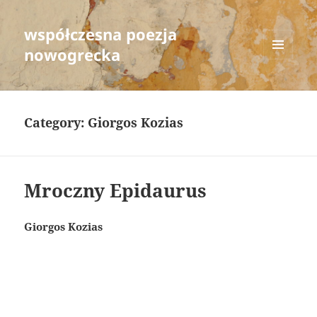
współczesna poezja
nowogrecka
MENU
AND
WIDGETS
Category:
Giorgos Kozias
Mroczny Epidaurus
Giorgos Kozias