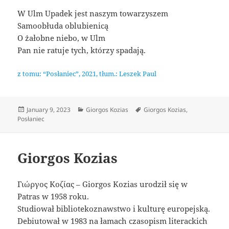
W Ulm Upadek jest naszym towarzyszem
Samoobłuda oblubienicą
O żałobne niebo, w Ulm
Pan nie ratuje tych, którzy spadają.
z tomu: “Posłaniec”, 2021, tłum.: Leszek Paul
Posted
Categories
Tags
January 9, 2023
Giorgos Kozias
Giorgos Kozias
,
on
Posłaniec
Giorgos Kozias
Γιώργος Κοζίας – Giorgos Kozias urodził się w
Patras w 1958 roku.
Studiował bibliotekoznawstwo i kulturę europejską.
Debiutował w 1983 na łamach czasopism literackich