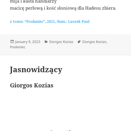
mija i kasta handlarzy
macicę perłową i kość słoniową dla Hadesu zbiera.
z tomu: “Posłaniec”, 2021, tłum.: Leszek Paul
Posted
Categories
Tags
January 9, 2023
Giorgos Kozias
Giorgos Kozias
,
on
Posłaniec
Jasnowidzący
Giorgos Kozias