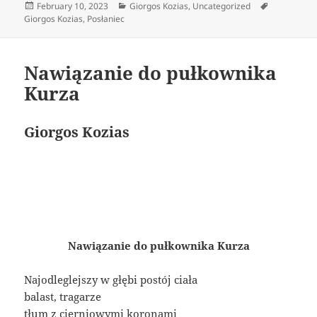
Posted
Categories
Tags
February 10, 2023
Giorgos Kozias
,
Uncategorized
on
Giorgos Kozias
,
Posłaniec
Nawiązanie do pułkownika
Kurza
Giorgos Kozias
Nawiązanie do pułkownika Kurza
Najodleglejszy w głębi postój ciała
balast, tragarze
tłum z cierniowymi koronami