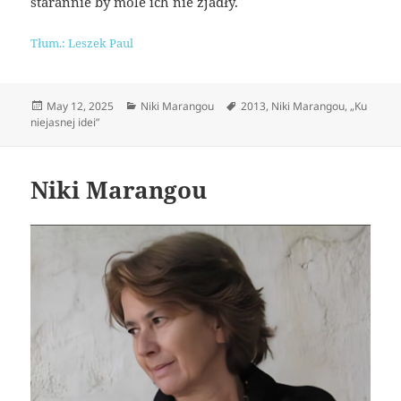
starannie by mole ich nie zjadły.
Tłum.: Leszek Paul
Posted
Categories
Tags
May 12, 2025
Niki Marangou
2013
,
Niki Marangou
,
„Ku
on
niejasnej idei”
Niki Marangou