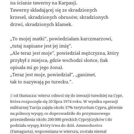
na ścianie tawerny na Karpasji.
Tawerny składającej się ze skradzionych
krzeseł, skradzionych obrusów, skradzionych
drzwi, skradzionych klamek.
„To mojej matki”, powiedziałam karczmarzowi,
„tutaj napisane jest jej imię”.
„Ale teraz jest moje”, powiedział mężczyzna, który
przybył z miejsca, gdzie wschodzi słońce, (tak
opisała mi go jego żona).
„Teraz jest moje, powiedział”, „ganimet,
tak to nazywają po turecku.”.
// od tłumacza: wiersz odnosi się do inwazji tureckiej na Cypr,
która rozpoczęła się 20 lipca 1974 roku. W wyniku operacji
militarnej Turcja zajęła około 37% terytorium Cypru, głównie
na północy wyspy, co doprowadziło do przymusowego
przesiedlenia około 200 000 greckich Cypryjczyków i do
podziału wyspy, który trwa do dziś. Ammochostos
(Famagusta), wspomniana w wierszu, została niemal