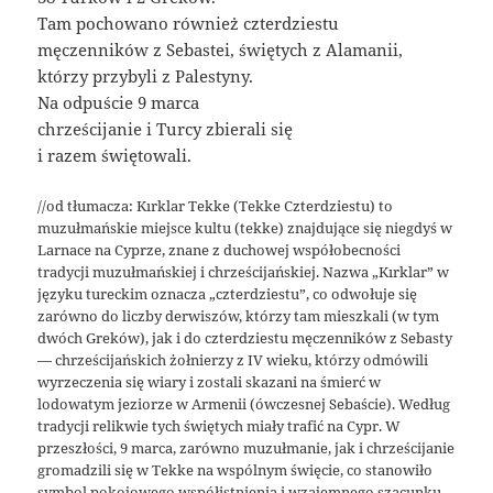
Tam pochowano również czterdziestu
męczenników z Sebastei, świętych z Alamanii,
którzy przybyli z Palestyny.
Na odpuście 9 marca
chrześcijanie i Turcy zbierali się
i razem świętowali.
//od tłumacza: Kırklar Tekke (Tekke Czterdziestu) to
muzułmańskie miejsce kultu (tekke) znajdujące się niegdyś w
Larnace na Cyprze, znane z duchowej współobecności
tradycji muzułmańskiej i chrześcijańskiej. Nazwa „Kırklar” w
języku tureckim oznacza „czterdziestu”, co odwołuje się
zarówno do liczby derwiszów, którzy tam mieszkali (w tym
dwóch Greków), jak i do czterdziestu męczenników z Sebasty
— chrześcijańskich żołnierzy z IV wieku, którzy odmówili
wyrzeczenia się wiary i zostali skazani na śmierć w
lodowatym jeziorze w Armenii (ówczesnej Sebaście). Według
tradycji relikwie tych świętych miały trafić na Cypr. W
przeszłości, 9 marca, zarówno muzułmanie, jak i chrześcijanie
gromadzili się w Tekke na wspólnym święcie, co stanowiło
symbol pokojowego współistnienia i wzajemnego szacunku