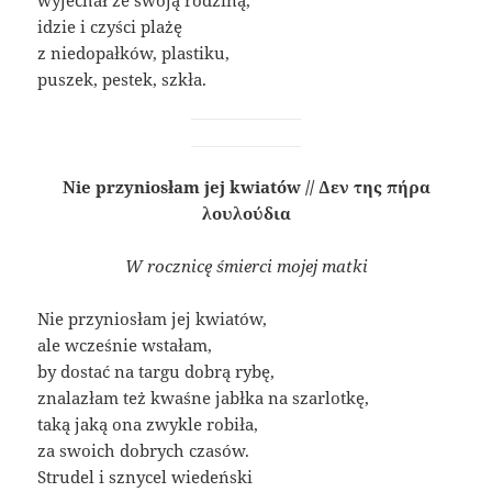
wyjechał ze swoją rodziną,
idzie i czyści plażę
z niedopałków, plastiku,
puszek, pestek, szkła.
Nie przyniosłam jej kwiatów // Δεν της πήρα
λουλούδια
W rocznicę śmierci mojej matki
Nie przyniosłam jej kwiatów,
ale wcześnie wstałam,
by dostać na targu dobrą rybę,
znalazłam też kwaśne jabłka na szarlotkę,
taką jaką ona zwykle robiła,
za swoich dobrych czasów.
Strudel i sznycel wiedeński