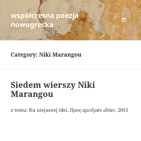
współczesna poezja
nowogrecka
MENU
AND
WIDGETS
Category:
Niki Marangou
Siedem wierszy Niki
Marangou
z tomu: Ku niejasnej idei,
Προς αμυδράν ιδέαν
, 2013