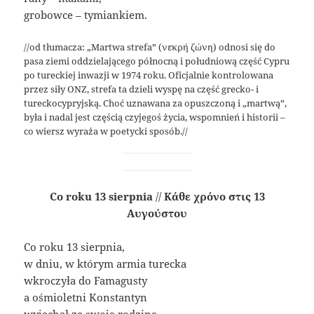
grobowce – tymiankiem.
//od tłumacza: „Martwa strefa” (νεκρή ζώνη) odnosi się do
pasa ziemi oddzielającego północną i południową część Cypru
po tureckiej inwazji w 1974 roku. Oficjalnie kontrolowana
przez siły ONZ, strefa ta dzieli wyspę na część grecko- i
tureckocypryjską. Choć uznawana za opuszczoną i „martwą”,
była i nadal jest częścią czyjegoś życia, wspomnień i historii –
co wiersz wyraża w poetycki sposób.//
Co roku 13 sierpnia
//
Κάθε χρόνο στις 13
Αυγούστου
Co roku 13 sierpnia,
w dniu, w którym armia turecka
wkroczyła do Famagusty
a ośmioletni Konstantyn