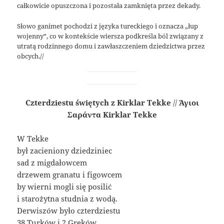
całkowicie opuszczona i pozostała zamknięta przez dekady.
Słowo ganimet pochodzi z języka tureckiego i oznacza „łup
wojenny”, co w kontekście wiersza podkreśla ból związany z
utratą rodzinnego domu i zawłaszczeniem dziedzictwa przez
obcych.//
Czterdziestu świętych z Kirklar Tekke
//
Άγιοι
Σαράντα Kirklar Tekke
W Tekke
był zacieniony dziedziniec
sad z migdałowcem
drzewem granatu i figowcem
by wierni mogli się posilić
i starożytna studnia z wodą.
Derwiszów było czterdziestu
38 Turków i 2 Greków.