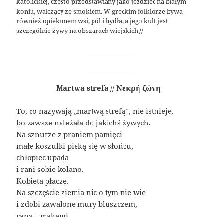
katolickiej, często przedstawiany jako jeździec na białym
koniu, walczący ze smokiem. W greckim folklorze bywa
również opiekunem wsi, pól i bydła, a jego kult jest
szczególnie żywy na obszarach wiejskich.//
Martwa strefa
//
Νεκρή ζώνη
To, co nazywają „martwą strefą”, nie istnieje,
bo zawsze należała do jakichś żywych.
Na sznurze z praniem pamięci
małe koszulki pieką się w słońcu,
chłopiec upada
i rani sobie kolano.
Kobieta płacze.
Na szczęście ziemia nic o tym nie wie
i zdobi zawalone mury bluszczem,
rany – makami,