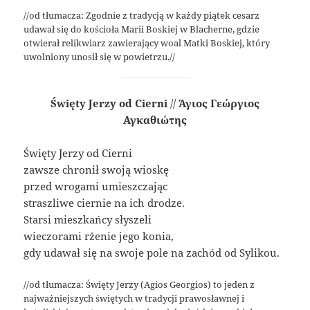
//od tłumacza: Zgodnie z tradycją w każdy piątek cesarz
udawał się do kościoła Marii Boskiej w Blacherne, gdzie
otwierał relikwiarz zawierający woal Matki Boskiej, który
uwolniony unosił się w powietrzu.//
Święty Jerzy od Cierni
//
Άγιος Γεώργιος
Αγκαθιώτης
Święty Jerzy od Cierni
zawsze chronił swoją wioskę
przed wrogami umieszczając
straszliwe ciernie na ich drodze.
Starsi mieszkańcy słyszeli
wieczorami rżenie jego konia,
gdy udawał się na swoje pole na zachód od Sylikou.
//od tłumacza: Święty Jerzy (Agios Georgios) to jeden z
najważniejszych świętych w tradycji prawosławnej i