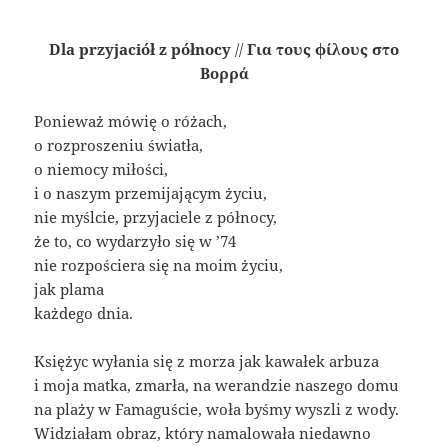
Dla przyjaciół z północy
//
Για τους φίλους στο
Βορρά
Ponieważ mówię o różach,
o rozproszeniu światła,
o niemocy miłości,
i o naszym przemijającym życiu,
nie myślcie, przyjaciele z północy,
że to, co wydarzyło się w ’74
nie rozpościera się na moim życiu,
jak plama
każdego dnia.
Księżyc wyłania się z morza jak kawałek arbuza
i moja matka, zmarła, na werandzie naszego domu
na plaży w Famaguście, woła byśmy wyszli z wody.
Widziałam obraz, który namalowała niedawno