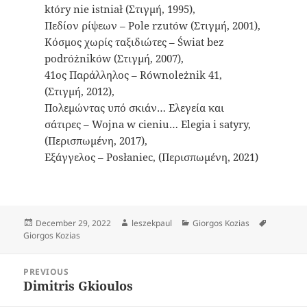
który nie istniał (Στιγμή, 1995),
Πεδίον ρίψεων – Pole rzutów (Στιγμή, 2001),
Κόσμος χωρίς ταξιδιώτες – Świat bez
podróżników (Στιγμή, 2007),
41ος Παράλληλος – Równoleżnik 41,
(Στιγμή, 2012),
Πολεμώντας υπό σκιάν… Ελεγεία και
σάτιρες – Wojna w cieniu… Elegia i satyry,
(Περισπωμένη, 2017),
Εξάγγελος – Posłaniec, (Περισπωμένη, 2021)
Posted
Author
Categories
Tags
December 29, 2022
leszekpaul
Giorgos Kozias
on
Giorgos Kozias
Post
PREVIOUS
navigation
Dimitris Gkioulos
Previous
post: