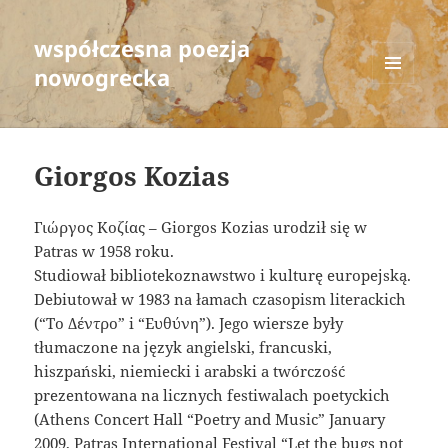
współczesna poezja
nowogrecka
MENU
AND
WIDGETS
Giorgos Kozias
Γιώργος Κοζίας – Giorgos Kozias urodził się w
Patras w 1958 roku.
Studiował bibliotekoznawstwo i kulturę europejską.
Debiutował w 1983 na łamach czasopism literackich
(“Το Δέντρο” i “Ευθύνη”). Jego wiersze były
tłumaczone na język angielski, francuski,
hiszpański, niemiecki i arabski a twórczość
prezentowana na licznych festiwalach poetyckich
(Athens Concert Hall “Poetry and Music” January
2009, Patras International Festival “Let the bugs not