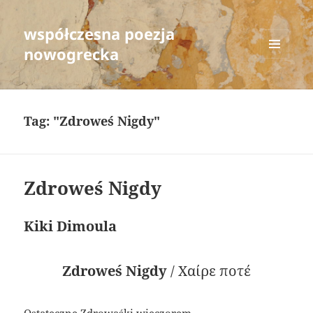
współczesna poezja
nowogrecka
MENU
AND
WIDGETS
Tag:
"Zdroweś Nigdy"
Zdroweś Nigdy
Kiki Dimoula
Zdroweś Nigdy
/ Χαίρε ποτέ