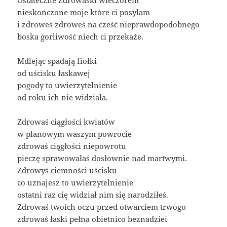
Ostateczne Zdrowaśki wieczorem
nieskończone moje które ci posyłam
i zdroweś zdroweś na cześć nieprawdopodobnego
boska gorliwość niech ci przekaże.
Mdlejąc spadają fiołki
od uścisku łaskawej
pogody to uwierzytelnienie
od roku ich nie widziała.
Zdrowaś ciągłości kwiatów
w planowym waszym powrocie
zdrowaś ciągłości niepowrotu
pieczę sprawowałaś dosłownie nad martwymi.
Zdrowyś ciemności uścisku
co uznajesz to uwierzytelnienie
ostatni raz cię widział nim się narodziłeś.
Zdrowaś twoich oczu przed otwarciem trwogo
zdrowaś łaski pełna obietnico beznadziei