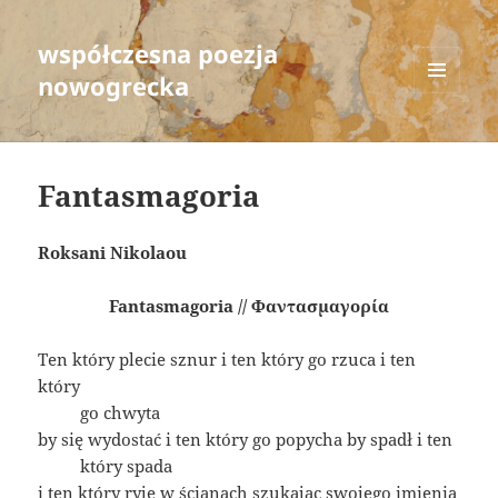
współczesna poezja
nowogrecka
MENU
AND
WIDGETS
Fantasmagoria
Roksani Nikolaou
Fantasmagoria // Φαντασμαγορία
Ten który plecie sznur i ten który go rzuca i ten
który
go chwyta
by się wydostać i ten który go popycha by spadł i ten
który spada
i ten który ryje w ścianach szukając swojego imienia