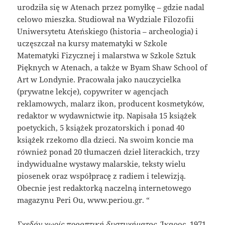
urodziła się w Atenach przez pomyłkę – gdzie nadal
celowo mieszka. Studiował na Wydziale Filozofii
Uniwersytetu Ateńskiego (historia – archeologia) i
uczęszczał na kursy matematyki w Szkole
Matematyki Fizycznej i malarstwa w Szkole Sztuk
Pięknych w Atenach, a także w Byam Shaw School of
Art w Londynie. Pracowała jako nauczycielka
(prywatne lekcje), copywriter w agencjach
reklamowych, malarz ikon, producent kosmetyków,
redaktor w wydawnictwie itp. Napisała 15 książek
poetyckich, 5 książek prozatorskich i ponad 40
książek rzekomo dla dzieci. Na swoim koncie ma
również ponad 20 tłumaczeń dzieł literackich, trzy
indywidualne wystawy malarskie, teksty wielu
piosenek oraz współpracę z radiem i telewizją.
Obecnie jest redaktorką naczelną internetowego
magazynu Peri Ou, www.periou.gr. “
Σχεδόν χωρίς προοπτική δυστυχήματος
, Ίκαρος, 1971