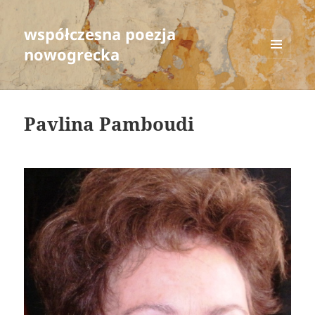
współczesna poezja
nowogrecka
MENU
AND
WIDGETS
Pavlina Pamboudi