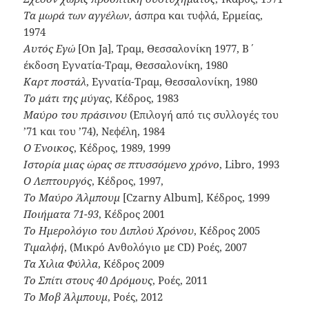
Τα μωρά των αγγέλων
, άσπρα και τυφλά, Ερμείας,
1974
Αυτός Εγώ
[On Ja], Τραμ, Θεσσαλονίκη 1977, Β΄
έκδοση Εγνατία-Τραμ, Θεσσαλονίκη, 1980
Καρτ ποστάλ
, Εγνατία-Τραμ, Θεσσαλονίκη, 1980
Το μάτι της μύγας
, Κέδρος, 1983
Μαύρο του πράσινου
(Επιλογή από τις συλλογές του
’71 και του ’74), Νεφέλη, 1984
Ο Ένοικος
, Κέδρος, 1989, 1999
Ιστορία μιας ώρας σε πτυσσόμενο χρόνο
, Libro, 1993
Ο Λεπτουργός
, Κέδρος, 1997,
Το Μαύρο Άλμπουμ
[Czarny Album], Κέδρος, 1999
Ποιήματα 71-93
, Κέδρος 2001
Το Ημερολόγιο του Διπλού Χρόνου
, Κέδρος 2005
Τιμαλφή
, (Μικρό Ανθολόγιο με CD) Ροές, 2007
Τα Χιλια Φύλλα
, Κέδρος 2009
Το Σπίτι στους 40 Δρόμους
, Ροές, 2011
Το Μοβ Άλμπουμ
, Ροές, 2012