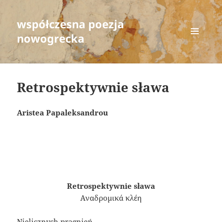
współczesna poezja
nowogrecka
MENU
AND
WIDGETS
Retrospektywnie sława
Aristea Papaleksandrou
Retrospektywnie sława
Αναδρομικά κλέη
Nielicznych pragnień