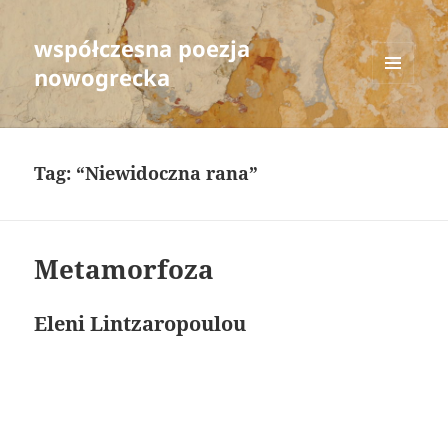
współczesna poezja
nowogrecka
MENU
AND
WIDGETS
Tag:
“Niewidoczna rana”
Metamorfoza
Eleni Lintzaropoulou