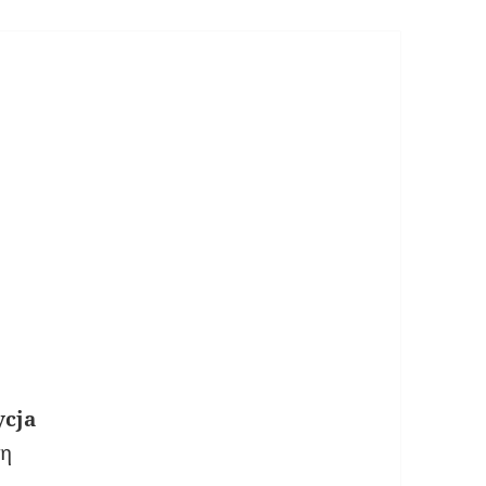
cja
ση