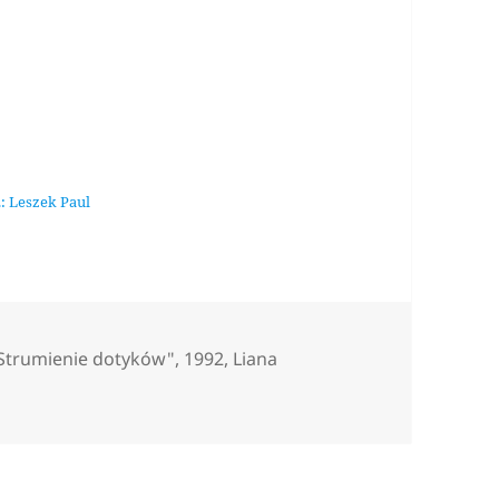
: Leszek Paul
ags
Strumienie dotyków"
,
1992
,
Liana