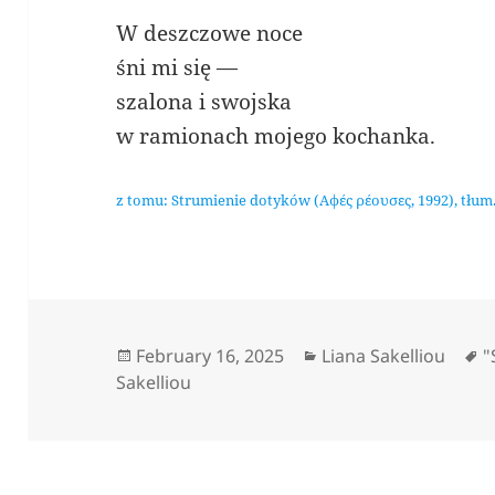
W deszczowe noce
śni mi się —
szalona i swojska
w ramionach mojego kochanka.
z tomu: Strumienie dotyków (Αφές ρέουσες, 1992), tłum.
Posted
Categories
T
February 16, 2025
Liana Sakelliou
"
on
Sakelliou