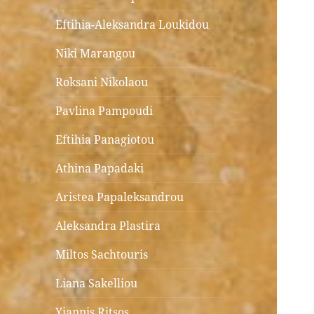
Eftihia-Aleksandra Loukidou
Niki Marangou
Roksani Nikolaou
Pavlina Pampoudi
Eftihia Panagiotou
Athina Papadaki
Aristea Papaleksandrou
Aleksandra Plastira
Miltos Sachtouris
Liana Sakelliou
Yiannis Ritsos