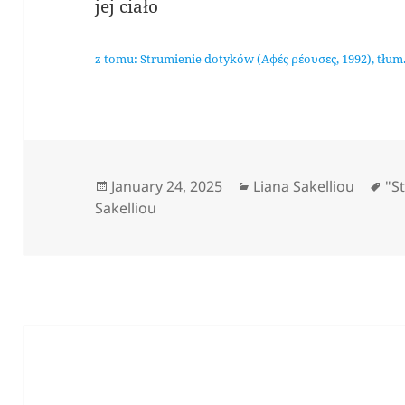
jej ciało
z tomu: Strumienie dotyków (Αφές ρέουσες, 1992), tłum.
Posted
Categories
Ta
January 24, 2025
Liana Sakelliou
"S
on
Sakelliou