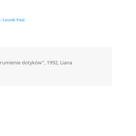
: Leszek Paul
gs
trumienie dotyków"
,
1992
,
Liana