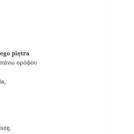
ego piętra
 πάνω ορόφου
ła,
szę,