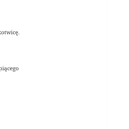
kotwicę.
piącego