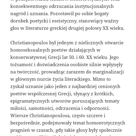
konsekwentnego odrzucania instytucjonalnych
nagród i uznania. Pozostawił po sobie bogaty
dorobek poetycki i eseistyczny, stanowiący ważny
głos w literaturze greckiej drugiej połowy XX wieku.
Christianopoulos był jednym z nielicznych otwarcie
homoseksualnych poetów działających w
konserwatywnej Grecji lat 50. i 60. XX wieku. Jego
tożsamość i doświadczenia osobiste silnie wpłynęły
na twórczość, prowadząc zarazem do marginalizacji
w głównym nurcie życia literackiego. Mimo to
zyskał uznanie jako jeden z najbardziej cenionych
poetów współczesnej Grecji, słynący z krótkich,
epigramatycznych utworów poruszających tematy
miłości, samotności, odrzucenia i odporności.
Wiersze Christianopoulosa, często szczere i
bezpośrednie, podejmowały temat homoerotycznych
pragnień w czasach, gdy takie głosy były społecznie