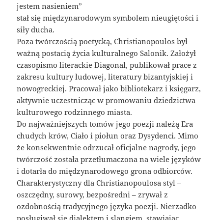
jestem nasieniem”
stał się międzynarodowym symbolem nieugiętości i
siły ducha.
Poza twórczością poetycką, Christianopoulos był
ważną postacią życia kulturalnego Salonik. Założył
czasopismo literackie Diagonal, publikował prace z
zakresu kultury ludowej, literatury bizantyjskiej i
nowogreckiej. Pracował jako bibliotekarz i księgarz,
aktywnie uczestnicząc w promowaniu dziedzictwa
kulturowego rodzinnego miasta.
Do najważniejszych tomów jego poezji należą Era
chudych krów, Ciało i piołun oraz Dysydenci. Mimo
że konsekwentnie odrzucał oficjalne nagrody, jego
twórczość została przetłumaczona na wiele języków
i dotarła do międzynarodowego grona odbiorców.
Charakterystyczny dla Christianopoulosa styl –
oszczędny, surowy, bezpośredni – zrywał z
ozdobnością tradycyjnego języka poezji. Nierzadko
posługiwał się dialektem i slangiem, stawiając