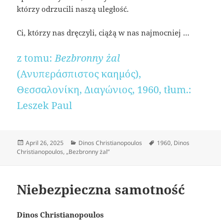
którzy odrzucili naszą uległość.
Ci, którzy nas dręczyli, ciążą w nas najmocniej …
z tomu:
Bezbronny żal
(Ανυπεράσπιστος καημός),
Θεσσαλονίκη, Διαγώνιος, 1960, tłum.:
Leszek Paul
Posted
Categories
Tags
April 26, 2025
Dinos Christianopoulos
1960
,
Dinos
on
Christianopoulos
,
„Bezbronny żal”
Niebezpieczna samotność
Dinos Christianopoulos