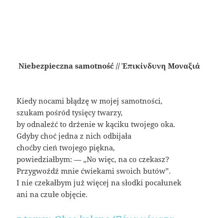
Niebezpieczna samotność // Ἐπικίνδυνη Μοναξιά
Kiedy nocami błądzę w mojej samotności,
szukam pośród tysięcy twarzy,
by odnaleźć to drżenie w kąciku twojego oka.
Gdyby choć jedna z nich odbijała
choćby cień twojego piękna,
powiedziałbym: — „No więc, na co czekasz?
Przygwoźdź mnie ćwiekami swoich butów”.
I nie czekałbym już więcej na słodki pocałunek
ani na czułe objęcie.