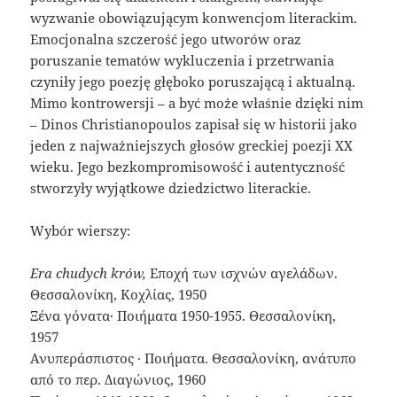
wyzwanie obowiązującym konwencjom literackim.
Emocjonalna szczerość jego utworów oraz
poruszanie tematów wykluczenia i przetrwania
czyniły jego poezję głęboko poruszającą i aktualną.
Mimo kontrowersji – a być może właśnie dzięki nim
– Dinos Christianopoulos zapisał się w historii jako
jeden z najważniejszych głosów greckiej poezji XX
wieku. Jego bezkompromisowość i autentyczność
stworzyły wyjątkowe dziedzictwo literackie.
Wybór wierszy:
Era chudych krów,
Εποχή των ισχνών αγελάδων.
Θεσσαλονίκη, Κοχλίας, 1950
Ξένα γόνατα· Ποιήματα 1950-1955. Θεσσαλονίκη,
1957
Ανυπεράσπιστος · Ποιήματα. Θεσσαλονίκη, ανάτυπο
από το περ. Διαγώνιος, 1960