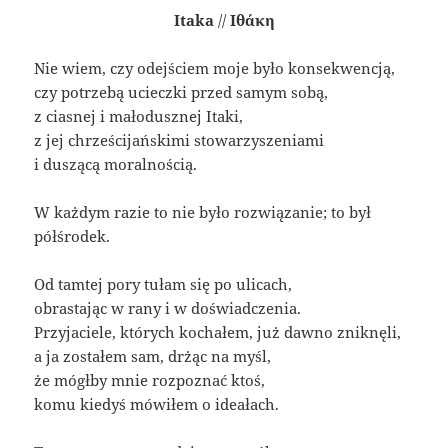
Itaka
//
Ιθάκη
Nie wiem, czy odejściem moje było konsekwencją,
czy potrzebą ucieczki przed samym sobą,
z ciasnej i małodusznej Itaki,
z jej chrześcijańskimi stowarzyszeniami
i duszącą moralnością.
W każdym razie to nie było rozwiązanie; to był
półśrodek.
Od tamtej pory tułam się po ulicach,
obrastając w rany i w doświadczenia.
Przyjaciele, których kochałem, już dawno zniknęli,
a ja zostałem sam, drżąc na myśl,
że mógłby mnie rozpoznać ktoś,
komu kiedyś mówiłem o ideałach.