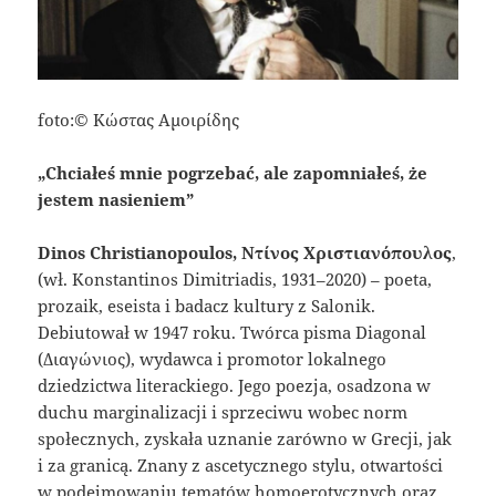
foto:© Κώστας Αμοιρίδης
„Chciałeś mnie pogrzebać, ale zapomniałeś, że
jestem nasieniem”
Dinos Christianopoulos, Ντίνος Χριστιανόπουλος
,
(wł. Konstantinos Dimitriadis, 1931–2020) – poeta,
prozaik, eseista i badacz kultury z Salonik.
Debiutował w 1947 roku. Twórca pisma Diagonal
(Διαγώνιος), wydawca i promotor lokalnego
dziedzictwa literackiego. Jego poezja, osadzona w
duchu marginalizacji i sprzeciwu wobec norm
społecznych, zyskała uznanie zarówno w Grecji, jak
i za granicą. Znany z ascetycznego stylu, otwartości
w podejmowaniu tematów homoerotycznych oraz