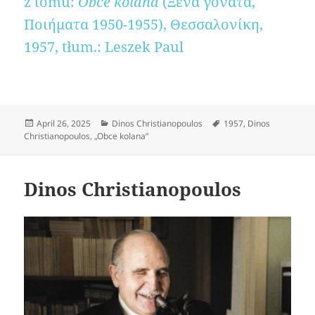
z tomu:
Obce kolana
(Ξένα γόνατα,
Ποιήματα 1950-1955), Θεσσαλονίκη,
1957, tłum.: Leszek Paul
Posted
Categories
Tags
April 26, 2025
Dinos Christianopoulos
1957
,
Dinos
on
Christianopoulos
,
„Obce kolana”
Dinos Christianopoulos