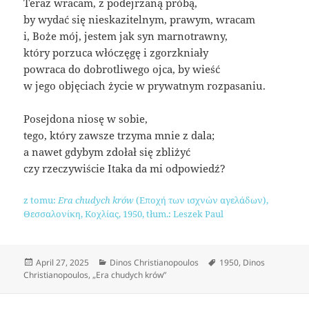
Teraz wracam, z podejrzaną próbą,
by wydać się nieskazitelnym, prawym, wracam
i, Boże mój, jestem jak syn marnotrawny,
który porzuca włóczęgę i zgorzkniały
powraca do dobrotliwego ojca, by wieść
w jego objęciach życie w prywatnym rozpasaniu.
Posejdona niosę w sobie,
tego, który zawsze trzyma mnie z dala;
a nawet gdybym zdołał się zbliżyć
czy rzeczywiście Itaka da mi odpowiedź?
z tomu:
Era chudych krów
(Εποχή των ισχνών αγελάδων),
Θεσσαλονίκη, Κοχλίας, 1950, tłum.: Leszek Paul
Posted
Categories
Tags
April 27, 2025
Dinos Christianopoulos
1950
,
Dinos
on
Christianopoulos
,
„Era chudych krów”