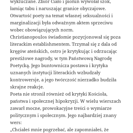
wykluczane. Zbiór Ciało i piołun wywołał szok,
łamiąc tabu i naruszając granice obyczajowe.
Otwartość poety na temat własnej seksualności i
marginalizacji była odważnym aktem sprzeciwu
wobec obowiązujących norm.
Christianopoulos świadomie pozycjonował się poza
literackim establishmentem. Trzymał się z dala od
kręgów ateńskich, ostro je krytykując i odrzucając
prestiżowe nagrody, w tym Państwową Nagrodę
Poetycką. Jego buntownicza postawa i krytyka
uznanych instytucji literackich wzbudzały
kontrowersje, a jego twórczość nierzadko budziła
skrajne reakcje.
Poeta nie stronił również od krytyki Kościoła,
państwa i społecznej hipokryzji. W wielu wierszach
zawarł mocne, prowokacyjne treści o wymiarze
politycznym i społecznym. Jego najbardziej znany
wers:
„Chciałeś mnie pogrzebać, ale zapomniałeś, że