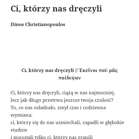
Ci, którzy nas dręczyli
Dinos Christianopoulos
Ci, którzy nas dręczyli // Ἐκεῖνοι ποὺ μᾶς
παίδεψαν
Ci, którzy nas dręczyli, ciążą w nas najmocniej,
lecz jak długo przetrwa jeszcze twoja czułość?
To, co nas osładzało, zmył czas i codzienna
wymiana;
ci, którzy się do nas uśmiechali, zapadli w głębokie
studnie
i pozostali tylko ci, którzy nas zranili