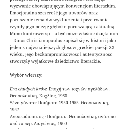
wyzwanie obowiązującym konwencjom literackim.
Emocjonalna szczerość jego utworów oraz
poruszanie tematów wykluczenia i przetrwania
czyniły jego poezję głęboko poruszającą i aktualną.
Mimo kontrowersji – a być może właśnie dzięki nim
– Dinos Christianopoulos zapisał się w historii jako
jeden z najważniejszych głosów greckiej poezji XX
wieku. Jego bezkompromisowość i autentyczność
stworzyły wyjątkowe dziedzictwo literackie.
Wybór wierszy:
Era chudych krów,
Εποχή των ισχνών αγελάδων.
Θεσσαλονίκη, Κοχλίας, 1950
Ξένα γόνατα· Ποιήματα 1950-1955. Θεσσαλονίκη,
1957
Ανυπεράσπιστος · Ποιήματα. Θεσσαλονίκη, ανάτυπο
από το περ. Διαγώνιος, 1960