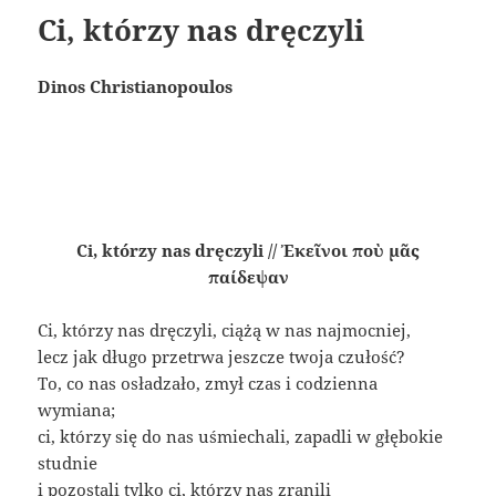
Ci, którzy nas dręczyli
Dinos Christianopoulos
Ci, którzy nas dręczyli // Ἐκεῖνοι ποὺ μᾶς
παίδεψαν
Ci, którzy nas dręczyli, ciążą w nas najmocniej,
lecz jak długo przetrwa jeszcze twoja czułość?
To, co nas osładzało, zmył czas i codzienna
wymiana;
ci, którzy się do nas uśmiechali, zapadli w głębokie
studnie
i pozostali tylko ci, którzy nas zranili