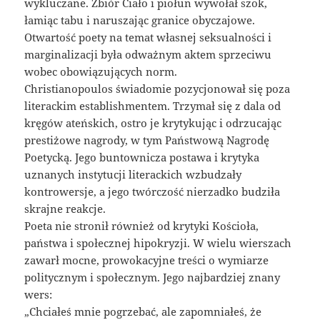
wykluczane. Zbiór Ciało i piołun wywołał szok,
łamiąc tabu i naruszając granice obyczajowe.
Otwartość poety na temat własnej seksualności i
marginalizacji była odważnym aktem sprzeciwu
wobec obowiązujących norm.
Christianopoulos świadomie pozycjonował się poza
literackim establishmentem. Trzymał się z dala od
kręgów ateńskich, ostro je krytykując i odrzucając
prestiżowe nagrody, w tym Państwową Nagrodę
Poetycką. Jego buntownicza postawa i krytyka
uznanych instytucji literackich wzbudzały
kontrowersje, a jego twórczość nierzadko budziła
skrajne reakcje.
Poeta nie stronił również od krytyki Kościoła,
państwa i społecznej hipokryzji. W wielu wierszach
zawarł mocne, prowokacyjne treści o wymiarze
politycznym i społecznym. Jego najbardziej znany
wers:
„Chciałeś mnie pogrzebać, ale zapomniałeś, że