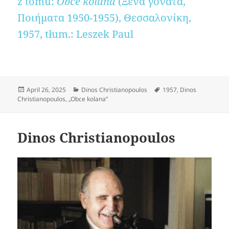
z tomu:
Obce kolana
(Ξένα γόνατα,
Ποιήματα 1950-1955), Θεσσαλονίκη,
1957, tłum.: Leszek Paul
Posted
Categories
Tags
April 26, 2025
Dinos Christianopoulos
1957
,
Dinos
on
Christianopoulos
,
„Obce kolana”
Dinos Christianopoulos