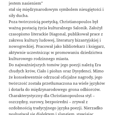
jestem nasieniem”
stał się międzynarodowym symbolem nieugiętości i
siły ducha.
Poza twórczością poetycką, Christianopoulos był
ważną postacią życia kulturalnego Salonik. Założył
czasopismo literackie Diagonal, publikował prace z
zakresu kultury ludowej, literatury bizantyjskiej i
nowogreckiej. Pracował jako bibliotekarz i księgarz,
aktywnie uczestnicząc w promowaniu dziedzictwa
kulturowego rodzinnego miasta.
Do najważniejszych tomów jego poezji należą Era
chudych krów, Ciało i piołun oraz Dysydenci. Mimo
że konsekwentnie odrzucał oficjalne nagrody, jego
twórczość została przetłumaczona na wiele języków
i dotarła do międzynarodowego grona odbiorców.
Charakterystyczny dla Christianopoulosa styl –
oszczędny, surowy, bezpośredni – zrywał z
ozdobnością tradycyjnego języka poezji. Nierzadko
posługiwał się dialektem i slangiem, stawiając