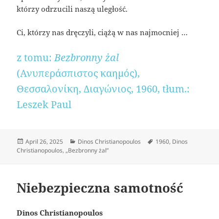
którzy odrzucili naszą uległość.
Ci, którzy nas dręczyli, ciążą w nas najmocniej …
z tomu:
Bezbronny żal
(Ανυπεράσπιστος καημός),
Θεσσαλονίκη, Διαγώνιος, 1960, tłum.:
Leszek Paul
Posted
Categories
Tags
April 26, 2025
Dinos Christianopoulos
1960
,
Dinos
on
Christianopoulos
,
„Bezbronny żal”
Niebezpieczna samotność
Dinos Christianopoulos