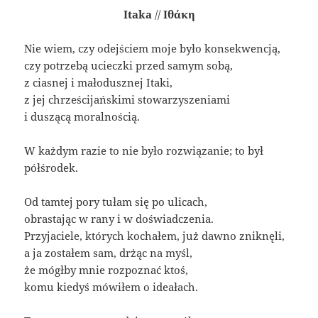
Itaka
//
Ιθάκη
Nie wiem, czy odejściem moje było konsekwencją,
czy potrzebą ucieczki przed samym sobą,
z ciasnej i małodusznej Itaki,
z jej chrześcijańskimi stowarzyszeniami
i duszącą moralnością.
W każdym razie to nie było rozwiązanie; to był
półśrodek.
Od tamtej pory tułam się po ulicach,
obrastając w rany i w doświadczenia.
Przyjaciele, których kochałem, już dawno zniknęli,
a ja zostałem sam, drżąc na myśl,
że mógłby mnie rozpoznać ktoś,
komu kiedyś mówiłem o ideałach.