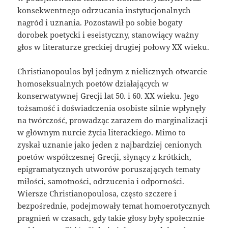
konsekwentnego odrzucania instytucjonalnych
nagród i uznania. Pozostawił po sobie bogaty
dorobek poetycki i eseistyczny, stanowiący ważny
głos w literaturze greckiej drugiej połowy XX wieku.
Christianopoulos był jednym z nielicznych otwarcie
homoseksualnych poetów działających w
konserwatywnej Grecji lat 50. i 60. XX wieku. Jego
tożsamość i doświadczenia osobiste silnie wpłynęły
na twórczość, prowadząc zarazem do marginalizacji
w głównym nurcie życia literackiego. Mimo to
zyskał uznanie jako jeden z najbardziej cenionych
poetów współczesnej Grecji, słynący z krótkich,
epigramatycznych utworów poruszających tematy
miłości, samotności, odrzucenia i odporności.
Wiersze Christianopoulosa, często szczere i
bezpośrednie, podejmowały temat homoerotycznych
pragnień w czasach, gdy takie głosy były społecznie