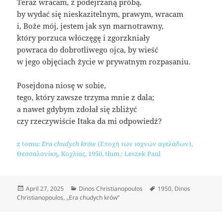
Teraz wracam, z podejrzaną próbą,
by wydać się nieskazitelnym, prawym, wracam
i, Boże mój, jestem jak syn marnotrawny,
który porzuca włóczęgę i zgorzkniały
powraca do dobrotliwego ojca, by wieść
w jego objęciach życie w prywatnym rozpasaniu.
Posejdona niosę w sobie,
tego, który zawsze trzyma mnie z dala;
a nawet gdybym zdołał się zbliżyć
czy rzeczywiście Itaka da mi odpowiedź?
z tomu:
Era chudych krów
(Εποχή των ισχνών αγελάδων),
Θεσσαλονίκη, Κοχλίας, 1950, tłum.: Leszek Paul
Posted
Categories
Tags
April 27, 2025
Dinos Christianopoulos
1950
,
Dinos
on
Christianopoulos
,
„Era chudych krów”