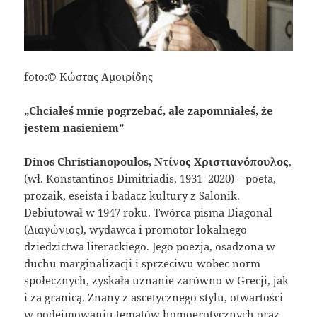
foto:© Κώστας Αμοιρίδης
„Chciałeś mnie pogrzebać, ale zapomniałeś, że
jestem nasieniem”
Dinos Christianopoulos, Ντίνος Χριστιανόπουλος
,
(wł. Konstantinos Dimitriadis, 1931–2020) – poeta,
prozaik, eseista i badacz kultury z Salonik.
Debiutował w 1947 roku. Twórca pisma Diagonal
(Διαγώνιος), wydawca i promotor lokalnego
dziedzictwa literackiego. Jego poezja, osadzona w
duchu marginalizacji i sprzeciwu wobec norm
społecznych, zyskała uznanie zarówno w Grecji, jak
i za granicą. Znany z ascetycznego stylu, otwartości
w podejmowaniu tematów homoerotycznych oraz