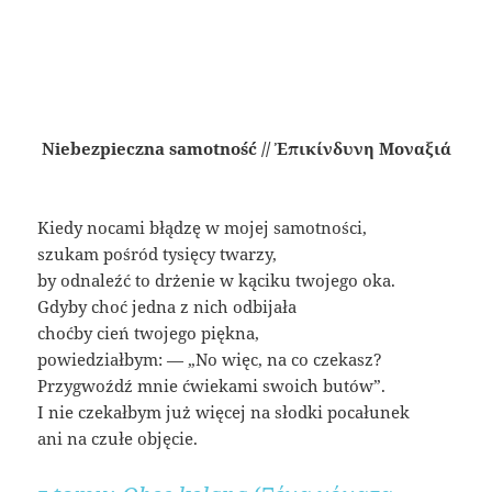
Niebezpieczna samotność // Ἐπικίνδυνη Μοναξιά
Kiedy nocami błądzę w mojej samotności,
szukam pośród tysięcy twarzy,
by odnaleźć to drżenie w kąciku twojego oka.
Gdyby choć jedna z nich odbijała
choćby cień twojego piękna,
powiedziałbym: — „No więc, na co czekasz?
Przygwoźdź mnie ćwiekami swoich butów”.
I nie czekałbym już więcej na słodki pocałunek
ani na czułe objęcie.