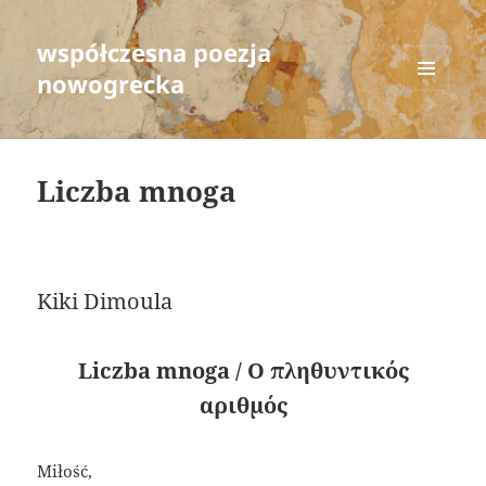
współczesna poezja
nowogrecka
MENU
AND
WIDGETS
Liczba mnoga
Kiki Dimoula
Liczba mnoga / Ο πληθυντικός
αριθμός
Miłość,