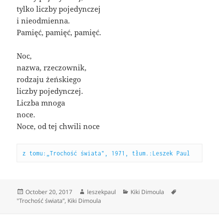
tylko liczby pojedynczej
i nieodmienna.
Pamięć, pamięć, pamięć.
Noc,
nazwa, rzeczownik,
rodzaju żeńskiego
liczby pojedynczej.
Liczba mnoga
noce.
Noce, od tej chwili noce
z tomu:„Trochość świata", 1971, tłum.:Leszek Paul
Posted
Author
Categories
October 20, 2017
leszekpaul
Kiki Dimoula
Tags
on
"Trochość świata”
,
Kiki Dimoula