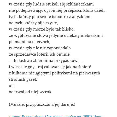
w czasie gdy ludzie stukali się szklaneczkami
nie podejrzewając ogromnej przepaści, która dzieli
tych, którzy piją swoje tsipouro z anyżkiem
od tych, którzy piją czyste,
w czasie gdy morze było tak blisko,
że wypluwane słowa jedynie uciekały niebieskimi
plamami na talerzach,
w czasie gdy nic nie zapowiadało
że sprzedawca loterii ich ominie
— hałaśliwa zbieranina przypadków —
i w czasie gdy kraj całował się jak na śmierć
z kilkoma nieugiętymi politykami na pierwszych
stronach gazet,
on
oderwał od niej wzrok.
(Muszle, przypuszczam, jej daruje.)
z tomu: Prawo zdrady (Δικαίωμα προσδοκίας, 2007), tłum.: