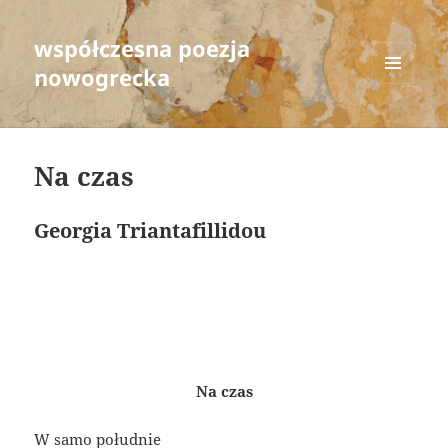
współczesna poezja
nowogrecka
MENU
AND
WIDGETS
Na czas
Georgia Triantafillidou
Na czas
W samo południe