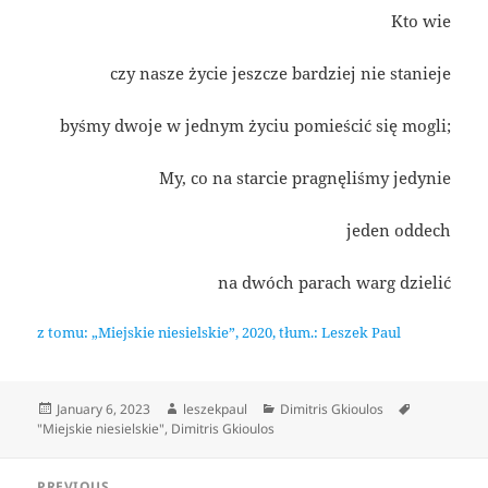
Kto wie
czy nasze życie jeszcze bardziej nie stanieje
byśmy dwoje w jednym życiu pomieścić się mogli;
My, co na starcie pragnęliśmy jedynie
jeden oddech
na dwóch parach warg dzielić
z tomu: „Miejskie niesielskie”, 2020, tłum.: Leszek Paul
Posted
Author
Categories
January 6, 2023
leszekpaul
Dimitris Gkioulos
Tags
on
"Miejskie niesielskie"
,
Dimitris Gkioulos
Post
PREVIOUS