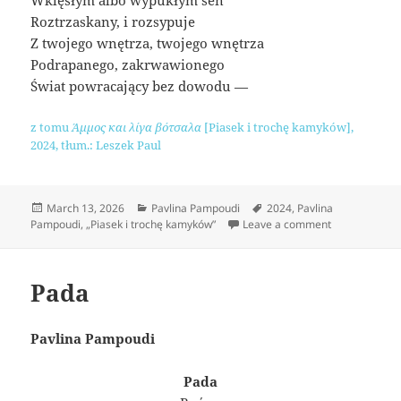
Wklęsłym albo wypukłym sen
Roztrzaskany, i rozsypuje
Z twojego wnętrza, twojego wnętrza
Podrapanego, zakrwawionego
Świat powracający bez dowodu —
z tomu
Άμμος και λίγα βότσαλα
[Piasek i trochę kamyków],
2024, tłum.: Leszek Paul
Posted
Categories
Tags
March 13, 2026
Pavlina Pampoudi
2024
,
Pavlina
on
on Twarze
Pampoudi
,
„Piasek i trochę kamyków”
Leave a comment
Pada
Pavlina Pampoudi
Pada