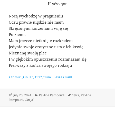
Η γέννηση
Nocą wychodzę w pragnieniu
Oczu prawie nigdzie nie mam
Skręconymi korzeniami wiję się
Po ziemi.
Mam jeszcze nietknięte rozkładem
Jedynie swoje erotyczne usta z ich krwią
Nieznaną swoją płeć
I w głębokim opuszczeniu rozmnażam się
Pierwszy z końca swojego rodzaju —
z tomu: „On Ja”, 1977, tłum.: Leszek Paul
Posted
Categories
Tags
July 20, 2024
Pavlina Pampoudi
1977
,
Pavlina
on
Pampoudi
,
„On ja”