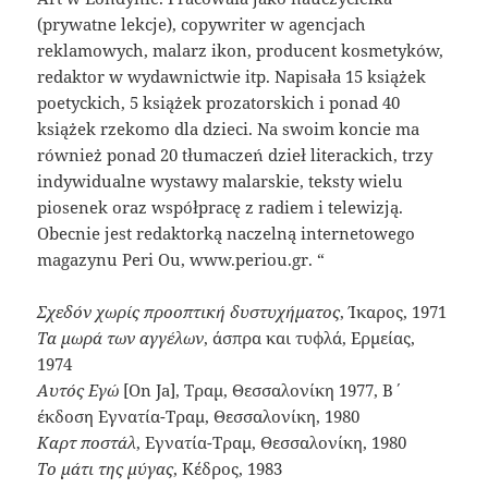
(prywatne lekcje), copywriter w agencjach
reklamowych, malarz ikon, producent kosmetyków,
redaktor w wydawnictwie itp. Napisała 15 książek
poetyckich, 5 książek prozatorskich i ponad 40
książek rzekomo dla dzieci. Na swoim koncie ma
również ponad 20 tłumaczeń dzieł literackich, trzy
indywidualne wystawy malarskie, teksty wielu
piosenek oraz współpracę z radiem i telewizją.
Obecnie jest redaktorką naczelną internetowego
magazynu Peri Ou, www.periou.gr. “
Σχεδόν χωρίς προοπτική δυστυχήματος
, Ίκαρος, 1971
Τα μωρά των αγγέλων
, άσπρα και τυφλά, Ερμείας,
1974
Αυτός Εγώ
[On Ja], Τραμ, Θεσσαλονίκη 1977, Β΄
έκδοση Εγνατία-Τραμ, Θεσσαλονίκη, 1980
Καρτ ποστάλ
, Εγνατία-Τραμ, Θεσσαλονίκη, 1980
Το μάτι της μύγας
, Κέδρος, 1983