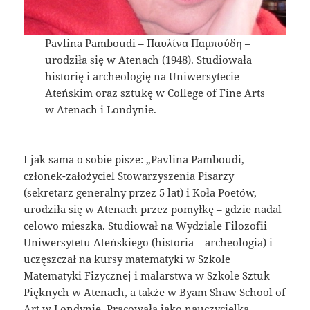
Pavlina Pamboudi – Παυλίνα Παμπούδη –
urodziła się w Atenach (1948). Studiowała
historię i archeologię na Uniwersytecie
Ateńskim oraz sztukę w College of Fine Arts
w Atenach i Londynie.
I jak sama o sobie pisze: „Pavlina Pamboudi,
członek-założyciel Stowarzyszenia Pisarzy
(sekretarz generalny przez 5 lat) i Koła Poetów,
urodziła się w Atenach przez pomyłkę – gdzie nadal
celowo mieszka. Studiował na Wydziale Filozofii
Uniwersytetu Ateńskiego (historia – archeologia) i
uczęszczał na kursy matematyki w Szkole
Matematyki Fizycznej i malarstwa w Szkole Sztuk
Pięknych w Atenach, a także w Byam Shaw School of
Art w Londynie. Pracowała jako nauczycielka