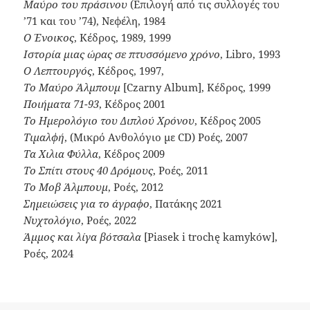
Μαύρο του πράσινου
(Επιλογή από τις συλλογές του
’71 και του ’74), Νεφέλη, 1984
Ο Ένοικος
, Κέδρος, 1989, 1999
Ιστορία μιας ώρας σε πτυσσόμενο χρόνο
, Libro, 1993
Ο Λεπτουργός
, Κέδρος, 1997,
Το Μαύρο Άλμπουμ
[Czarny Album], Κέδρος, 1999
Ποιήματα 71-93
, Κέδρος 2001
Το Ημερολόγιο του Διπλού Χρόνου
, Κέδρος 2005
Τιμαλφή
, (Μικρό Ανθολόγιο με CD) Ροές, 2007
Τα Χιλια Φύλλα
, Κέδρος 2009
Το Σπίτι στους 40 Δρόμους
, Ροές, 2011
Το Μοβ Άλμπουμ
, Ροές, 2012
Σημειώσεις για το άγραφο
, Πατάκης 2021
Νυχτολόγιο
, Ροές, 2022
Άμμος και λίγα βότσαλα
[Piasek i trochę kamyków],
Ροές, 2024