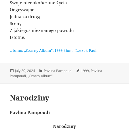
Swoje niedokończone życia
Odgrywając
Jedna za drugą
Sceny
Z jakiegoś nieznanego powodu
Istotne.
z tomu: „Czarny Album”, 1999, tłum.: Leszek Paul
Posted
Categories
Tags
July 20, 2024
Pavlina Pampoudi
1999
,
Pavlina
on
Pampoudi
,
„Czarny Album”
Narodziny
Pavlina Pampoudi
Narodziny