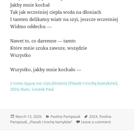
Jakby mnie kochał
Tak jak wcześniej ciepła woda na dłoniach
I tamten delikatny wiatr na szyi, jeszcze wcześniej
Widmo oddechu —
Nawet to, co daremne — tamto
Które mnie szuka zawsze, wszędzie
Wszystko
Wszystko, jakby mnie kochało —
z tomu
Άμμος και λίγα βότσαλα
[Piasek i trochę kamyków],
2024, tłum.: Leszek Paul
Posted
Categories
Tags
March 13, 2026
Pavlina Pampoudi
2024
,
Pavlina
on
on Jakby mnie
Pampoudi
,
„Piasek i trochę kamyków”
Leave a comment