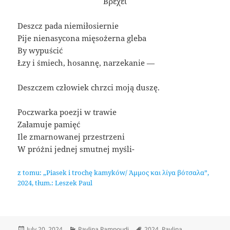
Βρέχει
Deszcz pada niemiłosiernie
Pije nienasycona mięsożerna gleba
By wypuścić
Łzy i śmiech, hosannę, narzekanie —
Deszczem człowiek chrzci moją duszę.
Poczwarka poezji w trawie
Załamuje pamięć
Ile zmarnowanej przestrzeni
W próżni jednej smutnej myśli-
z tomu: „Piasek i trochę kamyków/ Άμμος και λίγα βότσαλα”,
2024, tłum.: Leszek Paul
Posted
Categories
Tags
July 20, 2024
Pavlina Pampoudi
2024
,
Pavlina