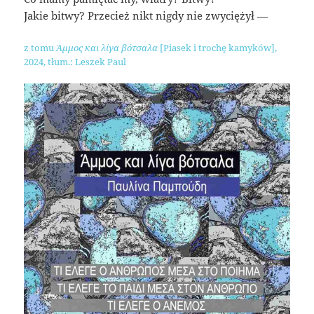
Jakie bitwy? Przecież nikt nigdy nie zwyciężył —
z tomu
Άμμος και λίγα βότσαλα
[Piasek i trochę kamyków],
2024, tłum.: Leszek Paul