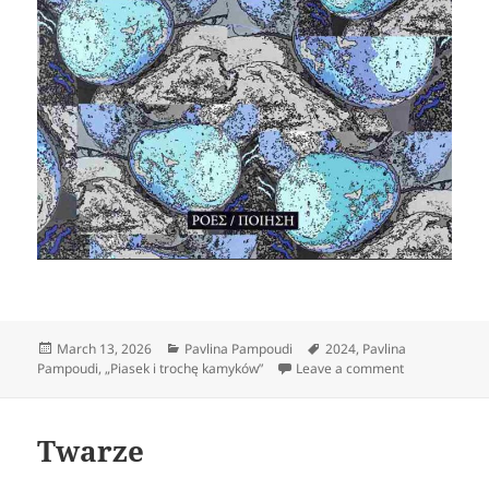
Posted
Categories
Tags
March 13, 2026
Pavlina Pampoudi
2024
,
Pavlina
on
on Przemija
Pampoudi
,
„Piasek i trochę kamyków”
Leave a comment
Twarze