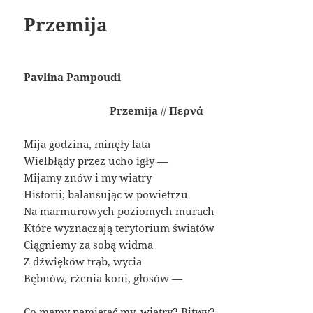
Przemija
Pavlina Pampoudi
Przemija
//
Περνά
Mija godzina, minęły lata
Wielbłądy przez ucho igły —
Mijamy znów i my wiatry
Historii; balansując w powietrzu
Na marmurowych poziomych murach
Które wyznaczają terytorium światów
Ciągniemy za sobą widma
Z dźwięków trąb, wycia
Bębnów, rżenia koni, głosów —
Co mamy pamiętać my, wiatry? Bitwy?