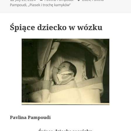
on
Pampoudi
,
„Piasek i trochę kamyków”
Śpiące dziecko w wózku
Pavlina Pampoudi