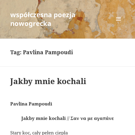
współczesna poezja
nowogrecka
MENU
AND
WIDGETS
Tag:
Pavlina Pampoudi
Jakby mnie kochali
Pavlina Pampoudi
Jakby mnie kochali
//
Σαν να με αγαπάνε
Stary koc, cały pełen ciepła