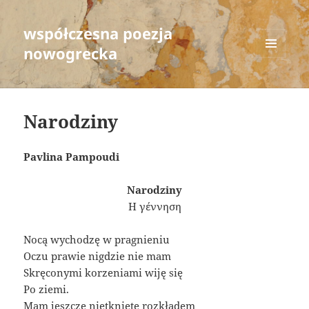
współczesna poezja
nowogrecka
MENU
AND
WIDGETS
Narodziny
Pavlina Pampoudi
Narodziny
Η γέννηση
Nocą wychodzę w pragnieniu
Oczu prawie nigdzie nie mam
Skręconymi korzeniami wiję się
Po ziemi.
Mam jeszcze nietknięte rozkładem