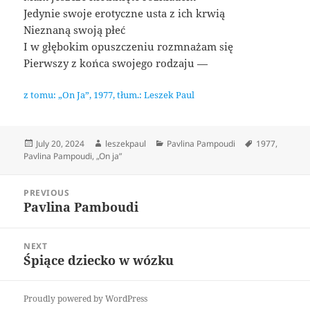
Jedynie swoje erotyczne usta z ich krwią
Nieznaną swoją płeć
I w głębokim opuszczeniu rozmnażam się
Pierwszy z końca swojego rodzaju —
z tomu: „On Ja”, 1977, tłum.: Leszek Paul
Posted
Author
Categories
Tags
July 20, 2024
leszekpaul
Pavlina Pampoudi
1977
,
on
Pavlina Pampoudi
,
„On ja”
Post
PREVIOUS
navigation
Pavlina Pamboudi
Previous
post:
NEXT
Śpiące dziecko w wózku
Next
post:
Proudly powered by WordPress