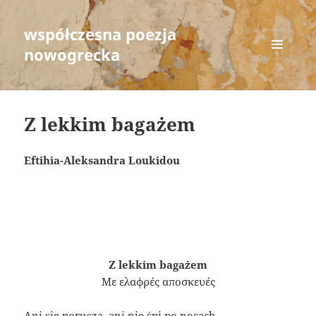
współczesna poezja
nowogrecka
MENU
AND
WIDGETS
Z lekkim bagażem
Eftihia-Aleksandra Loukidou
Z lekkim bagażem
Με ελαφρές αποσκευές
Ani się porusza, ani nie śpi po nocach