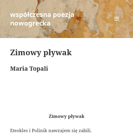
współczesna poezja
nowogrecka
MENU
AND
WIDGETS
Zimowy pływak
Maria Topali
Zimowy pływak
Eteokles i Polinik nawzajem się zabili.