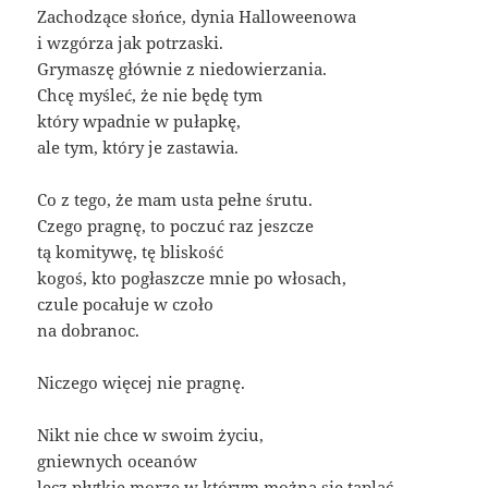
Zachodzące słońce, dynia Halloweenowa
i wzgórza jak potrzaski.
Grymaszę głównie z niedowierzania.
Chcę myśleć, że nie będę tym
który wpadnie w pułapkę,
ale tym, który je zastawia.
Co z tego, że mam usta pełne śrutu.
Czego pragnę, to poczuć raz jeszcze
tą komitywę, tę bliskość
kogoś, kto pogłaszcze mnie po włosach,
czule pocałuje w czoło
na dobranoc.
Niczego więcej nie pragnę.
Nikt nie chce w swoim życiu,
gniewnych oceanów
lecz płytkie morze w którym można się taplać.