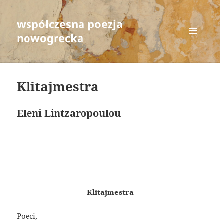
współczesna poezja
nowogrecka
MENU
AND
WIDGETS
Klitajmestra
Eleni Lintzaropoulou
Klitajmestra
Poeci,