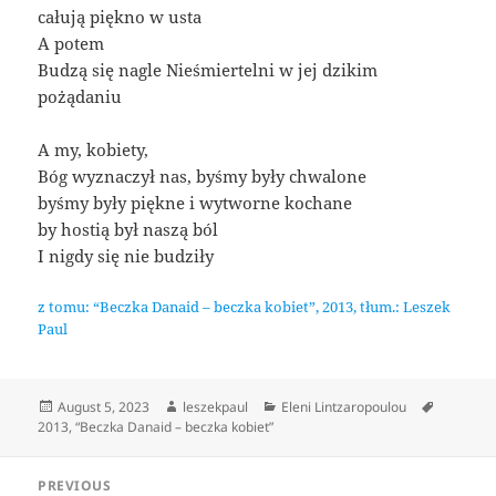
całują piękno w usta
A potem
Budzą się nagle Nieśmiertelni w jej dzikim
pożądaniu
A my, kobiety,
Bóg wyznaczył nas, byśmy były chwalone
byśmy były piękne i wytworne kochane
by hostią był naszą ból
I nigdy się nie budziły
z tomu: “Beczka Danaid – beczka kobiet”, 2013, tłum.: Leszek
Paul
Posted
Author
Categories
Tags
August 5, 2023
leszekpaul
Eleni Lintzaropoulou
on
2013
,
“Beczka Danaid – beczka kobiet”
Post
PREVIOUS