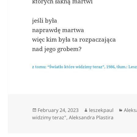
których łakną martwi
jeśli była
naprawdę martwa
więc kim była ta rozpaczająca
nad jego grobem?
z tomu: “Światło które widzimy teraz”, 1986, tłum.: Les
Posted
Author
Categ
February 24, 2023
leszekpaul
Aleks
on
widzimy teraz"
,
Aleksandra Plastira