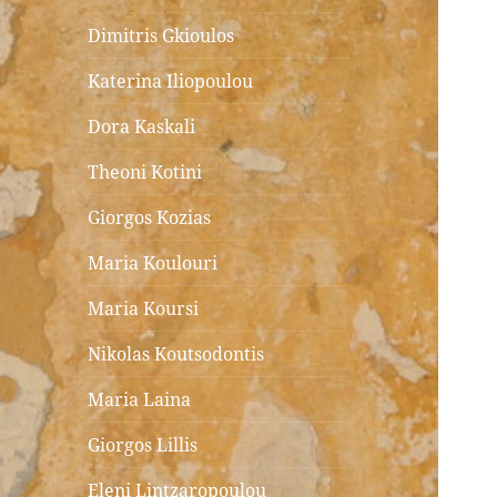
Dimitris Gkioulos
Katerina Iliopoulou
Dora Kaskali
Theoni Kotini
Giorgos Kozias
Maria Koulouri
Maria Koursi
Nikolas Koutsodontis
Maria Laina
Giorgos Lillis
Eleni Lintzaropoulou