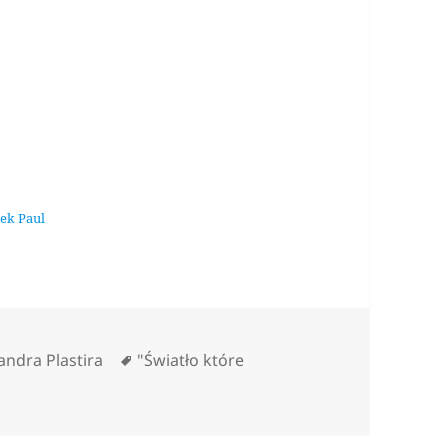
zek Paul
ories
Tags
andra Plastira
"Światło które