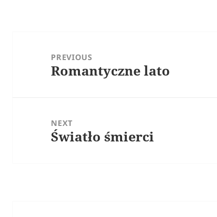
Post
navigation
PREVIOUS
Romantyczne lato
Previous
post:
NEXT
Światło śmierci
Next
post: