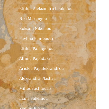
Eftihia-Aleksandra Loukidou
Niki Marangou
Roksani Nikolaou
Pavlina Pampoudi
Eftihia Panagiotou
Athina Papadaki
Aristea Papaleksandrou
Aleksandra Plastira
Miltos Sachtouris
Liana Sakelliou
Yiannis Ritsos