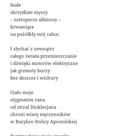
białe
skrzydlate myszy
– nietoperze albinosy –
krwawiące
na pożółkły mój całun
I słychać z zewnątrz
całego świata przemieszczanie
i dźwięki motorów elektryczne
jak grzmoty burzy
bez deszcze i wichury
Ciało moje
stygmatów rana
od strzał Dioklecjana
chroni wiarę męczenników
w Bazylice Stolicy Apostolskiej
Roztrzaskana moja czaszka