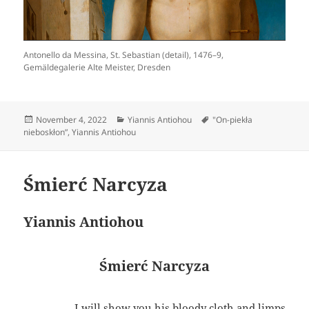
Antonello da Messina, St. Sebastian (detail), 1476–9,
Gemäldegalerie Alte Meister, Dresden
Posted
Categories
Tags
November 4, 2022
Yiannis Antiohou
"On-piekła
on
nieboskłon”
,
Yiannis Antiohou
Śmierć Narcyza
Yiannis Antiohou
Śmierć Narcyza
I will show you his bloody cloth and limps