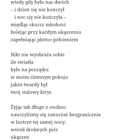
wtedy gdy było nas dwóch
– i dzień się nie kończył
–
i noc się nie kończyła –
międląc skurcz młodości
bolejąc przy każdym ukąszeniu
zapełniając płótno półcieniem
Nikt nie wyobraża sobie
ile światła
było na początku
w moim ciemnym pokoju
jakże twardy był
twój stalowy kirys
Żyjąc tak długo z osobno
nauczyliśmy się zanurzać bezgranicznie
w lustrze tej samej nocy;
wśród drobnych piór
ukąszeń