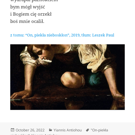
bym mógł wyjść
i Bogiem cię orzekł
boś mnie ocalił.
z tomu: “On, piekła nieboskłon”, 2019, tłum: Leszek Paul
Posted
Categories
Tags
October 26, 2022
Yiannis Antiohou
"On-piekła