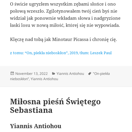
O świcie ugryzłem wszystkim zębami słońce i ono
połową wzeszło. Zgilotynowałem twój cień byś nie
widział jak ponownie wkładam słowa i nadgryzione
łaski losu w nową miłość, której się nie wypowiada.
Klęczę nad tobą jak Minotaur Picassa i chronię cię.
z tomu: “On, piekła nieboskłon”, 2019, tłum: Leszek Paul
Posted
Categories
Tags
November 13, 2022
Yiannis Antiohou
"On-piekła
on
nieboskłon”
,
Yiannis Antiohou
Miłosna pieśń Świętego
Sebastiana
Yiannis Antiohou