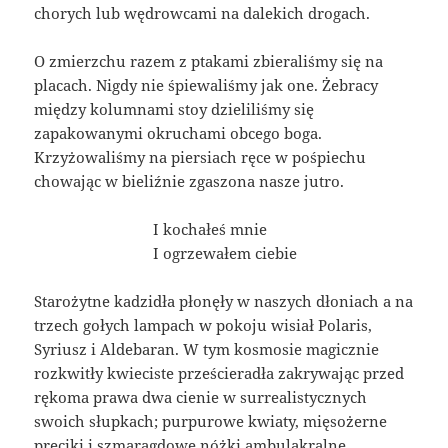
chorych lub wędrowcami na dalekich drogach.
O zmierzchu razem z ptakami zbieraliśmy się na
placach. Nigdy nie śpiewaliśmy jak one. Żebracy
między kolumnami stoy dzieliliśmy się
zapakowanymi okruchami obcego boga.
Krzyżowaliśmy na piersiach ręce w pośpiechu
chowając w bieliźnie zgaszona nasze jutro.
_________________
I kochałeś mnie
_________________
I ogrzewałem ciebie
Starożytne kadzidła płonęły w naszych dłoniach a na
trzech gołych lampach w pokoju wisiał Polaris,
Syriusz i Aldebaran. W tym kosmosie magicznie
rozkwitły kwieciste prześcieradła zakrywając przed
rękoma prawa dwa cienie w surrealistycznych
swoich słupkach; purpurowe kwiaty, mięsożerne
pręciki i szmaragdowe nóżki ambulakralne.