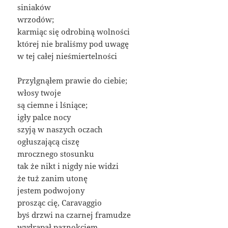
siniaków
wrzodów;
karmiąc się odrobiną wolności
której nie braliśmy pod uwagę
w tej całej nieśmiertelności
Przylgnąłem prawie do ciebie;
włosy twoje
są ciemne i lśniące;
igły palce nocy
szyją w naszych oczach
ogłuszającą ciszę
mrocznego stosunku
tak że nikt i nigdy nie widzi
że tuż zanim utonę
jestem podwojony
prosząc cię, Caravaggio
byś drzwi na czarnej framudze
wydrapał paznokciem