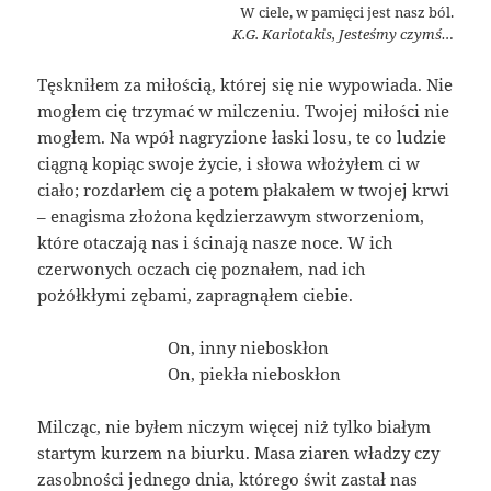
W ciele, w pamięci jest nasz ból.
K.G. Kariotakis, Jesteśmy czymś…
Tęskniłem za miłością, której się nie wypowiada. Nie
mogłem cię trzymać w milczeniu. Twojej miłości nie
mogłem. Na wpół nagryzione łaski losu, te co ludzie
ciągną kopiąc swoje życie, i słowa włożyłem ci w
ciało; rozdarłem cię a potem płakałem w twojej krwi
– enagisma złożona kędzierzawym stworzeniom,
które otaczają nas i ścinają nasze noce. W ich
czerwonych oczach cię poznałem, nad ich
pożółkłymi zębami, zapragnąłem ciebie.
_________________
On, inny nieboskłon
_________________
On, piekła nieboskłon
Milcząc, nie byłem niczym więcej niż tylko białym
startym kurzem na biurku. Masa ziaren władzy czy
zasobności jednego dnia, którego świt zastał nas