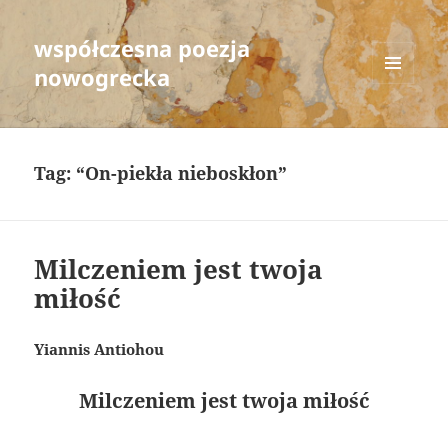
współczesna poezja
nowogrecka
MENU
AND
WIDGETS
Tag:
“On-piekła nieboskłon”
Milczeniem jest twoja
miłość
Yiannis Antiohou
Milczeniem jest twoja miłość