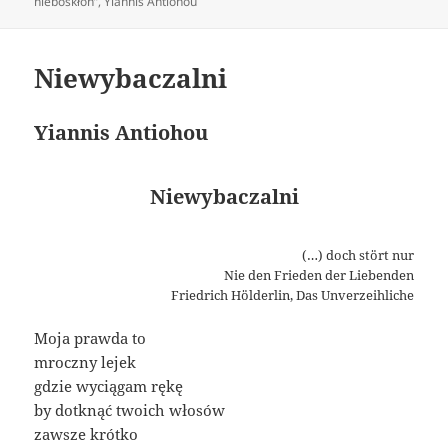
on
nieboskłon”
,
Yiannis Antiohou
Niewybaczalni
Yiannis Antiohou
Niewybaczalni
(…) doch stört nur
Nie den Frieden der Liebenden
Friedrich Hölderlin, Das Unverzeihliche
Moja prawda to
mroczny lejek
gdzie wyciągam rękę
by dotknąć twoich włosów
zawsze krótko