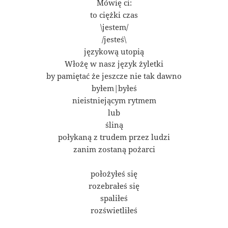
Mówię ci:
to ciężki czas
\jestem/
/jesteś\
językową utopią
Włożę w nasz język żyletki
by pamiętać że jeszcze nie tak dawno
byłem|byłeś
nieistniejącym rytmem
lub
śliną
połykaną z trudem przez ludzi
zanim zostaną pożarci
położyłeś się
rozebrałeś się
spaliłeś
rozświetliłeś