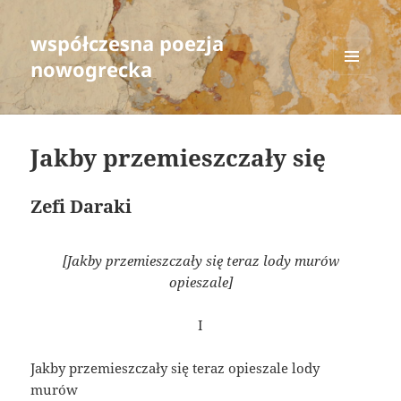
współczesna poezja
nowogrecka
MENU
AND
WIDGETS
Jakby przemieszczały się
Zefi Daraki
[Jakby przemieszczały się teraz lody murów
opieszale]
I
Jakby przemieszczały się teraz opieszale lody
murów