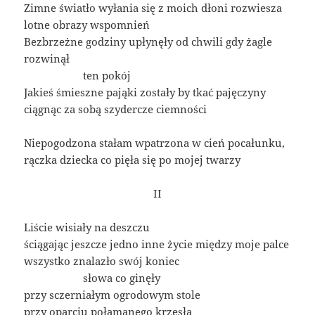
Zimne światło wyłania się z moich dłoni rozwiesza
lotne obrazy wspomnień
Bezbrzeżne godziny upłynęły od chwili gdy żagle
rozwinął
____________
ten pokój
Jakieś śmieszne pająki zostały by tkać pajęczyny
ciągnąc za sobą szydercze ciemności
Niepogodzona stałam wpatrzona w cień pocałunku,
rączka dziecka co pięła się po mojej twarzy
II
Liście wisiały na deszczu
ściągając jeszcze jedno inne życie między moje palce
wszystko znalazło swój koniec
____________
słowa co ginęły
przy sczerniałym ogrodowym stole
przy oparciu połamanego krzesła