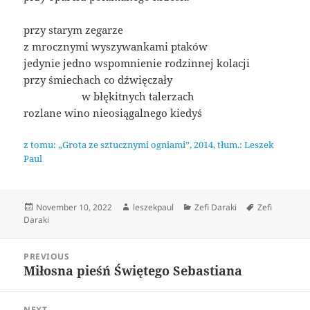
przy starym zegarze
z mrocznymi wyszywankami ptaków
jedynie jedno wspomnienie rodzinnej kolacji
przy śmiechach co dźwięczały
____________
w błękitnych talerzach
rozlane wino nieosiągalnego kiedyś
z tomu: „Grota ze sztucznymi ogniami”, 2014, tłum.: Leszek
Paul
Posted
Author
Categories
Tags
November 10, 2022
leszekpaul
Zefi Daraki
Zefi
on
Daraki
Post
PREVIOUS
navigation
Miłosna pieśń Świętego Sebastiana
Previous
post:
NEXT