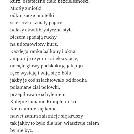
kurz, ostateczne ciało bezcielesności.
Miotły zmiotki
odkurzacze miotełki
ściereczki szmaty pajace
hałasy ekwilibrystyczne style
biczem spadają ruchy
na udomowiony kurz.
Każdego ranka balkony i okna
amputują czynność i ekscytację;
odcięte głowy podskakują jak jojo
ręce wystają i wiją się z bólu
jakby je coś szlachtowało od środka
połamane ciał połówki,
przepiłowane schyleniem.
Kolejne łamanie Kompletności.
Nieustannie się łamie,
nawet zanim zaistnieje się kruszy
tak jakby to było dla niej właściwie celem
by nie być.