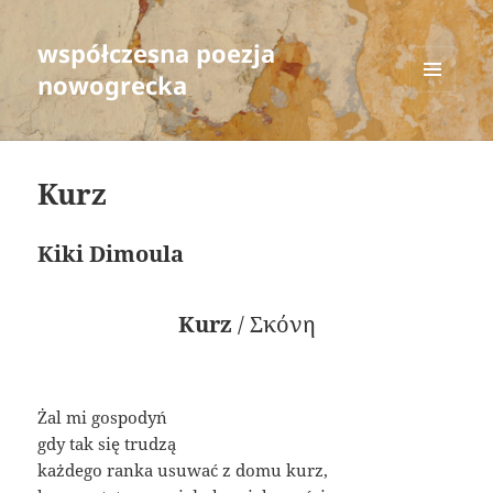
współczesna poezja
nowogrecka
MENU
AND
WIDGETS
Kurz
Kiki Dimoula
Kurz
/ Σκόνη
Żal mi gospodyń
gdy tak się trudzą
każdego ranka usuwać z domu kurz,