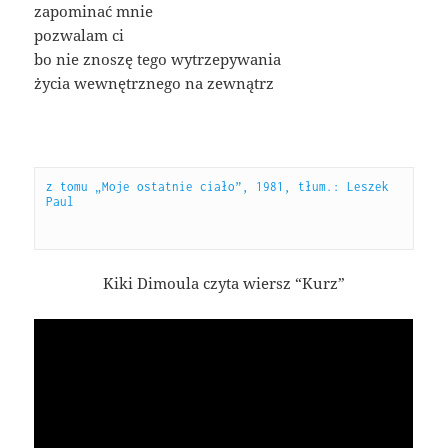
zapominać mnie
pozwalam ci
bo nie znoszę tego wytrzepywania
życia wewnętrznego na zewnątrz
z tomu „Moje ostatnie ciało”, 1981, tłum.: Leszek 
Paul

Kiki Dimoula czyta wiersz “Kurz”