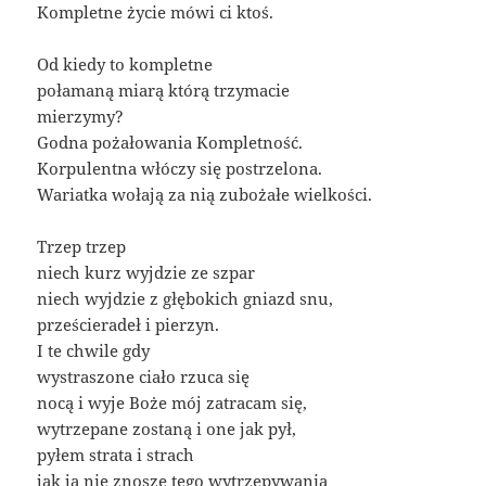
Kompletne życie mówi ci ktoś.
Od kiedy to kompletne
połamaną miarą którą trzymacie
mierzymy?
Godna pożałowania Kompletność.
Korpulentna włóczy się postrzelona.
Wariatka wołają za nią zubożałe wielkości.
Trzep trzep
niech kurz wyjdzie ze szpar
niech wyjdzie z głębokich gniazd snu,
prześcieradeł i pierzyn.
I te chwile gdy
wystraszone ciało rzuca się
nocą i wyje Boże mój zatracam się,
wytrzepane zostaną i one jak pył,
pyłem strata i strach
jak ja nie znoszę tego wytrzepywania